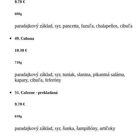
9.70 €
600g
paradajkový základ, syr, pancetta, fazuľa, chalapeňos, cibuľa
49.
Cubana
10.30 €
710g
paradajkový základ, syr, tuniak, slanina, pikantná saláma,
kapary, cibuľa, feferóny
51.
Calzone - prekladaná
9.70 €
610g
paradajkový základ, syr, šunka, šampiňóny, artičoky