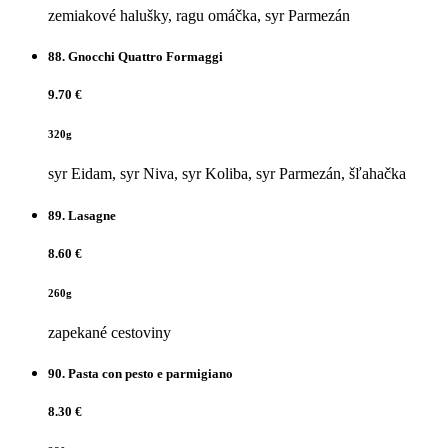
zemiakové halušky, ragu omáčka, syr Parmezán
88.
Gnocchi Quattro Formaggi
9.70 €
320g
syr Eidam, syr Niva, syr Koliba, syr Parmezán, šľahačka
89.
Lasagne
8.60 €
260g
zapekané cestoviny
90.
Pasta con pesto e parmigiano
8.30 €