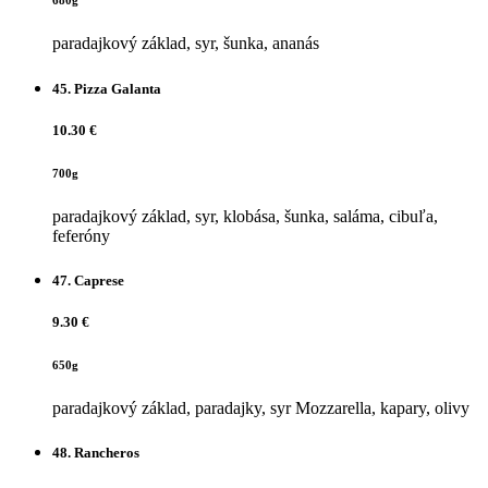
680g
paradajkový základ, syr, šunka, ananás
45.
Pizza Galanta
10.30 €
700g
paradajkový základ, syr, klobása, šunka, saláma, cibuľa,
feferóny
47.
Caprese
9.30 €
650g
paradajkový základ, paradajky, syr Mozzarella, kapary, olivy
48.
Rancheros