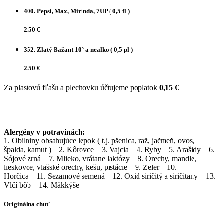
400.
Pepsi, Max, Mirinda, 7UP
( 0,5 fl )
2.50 €
352.
Zlatý Bažant 10° a nealko
( 0,5 pl )
2.50 €
Za plastovú fľašu a plechovku účtujeme poplatok
0,15 €
Alergény v potravinách:
1. Obilniny obsahujúce lepok ( t.j. pšenica, raž, jačmeň, ovos,
špalda, kamut ) 2. Kôrovce 3. Vajcia 4. Ryby 5. Arašidy 6.
Sójové zrná 7. Mlieko, vrátane laktózy 8. Orechy, mandle,
lieskovce, vlašské orechy, kešu, pistácie 9. Zeler 10.
Horčica 11. Sezamové semená 12. Oxid siričitý a siričitany 13.
Vlčí bôb 14. Mäkkýše
Originálna chuť