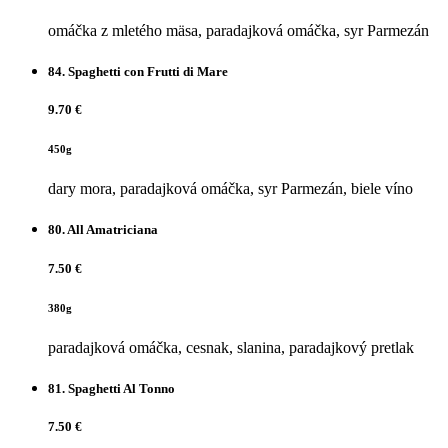
omáčka z mletého mäsa, paradajková omáčka, syr Parmezán
84.
Spaghetti con Frutti di Mare
9.70 €
450g
dary mora, paradajková omáčka, syr Parmezán, biele víno
80.
All Amatriciana
7.50 €
380g
paradajková omáčka, cesnak, slanina, paradajkový pretlak
81.
Spaghetti Al Tonno
7.50 €