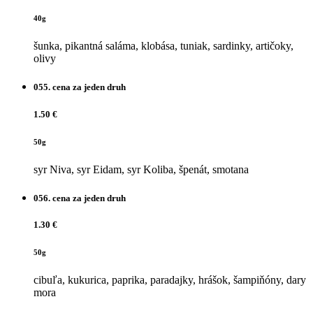
40g
šunka, pikantná saláma, klobása, tuniak, sardinky, artičoky,
olivy
055.
cena za jeden druh
1.50 €
50g
syr Niva, syr Eidam, syr Koliba, špenát, smotana
056.
cena za jeden druh
1.30 €
50g
cibuľa, kukurica, paprika, paradajky, hrášok, šampiňóny, dary
mora